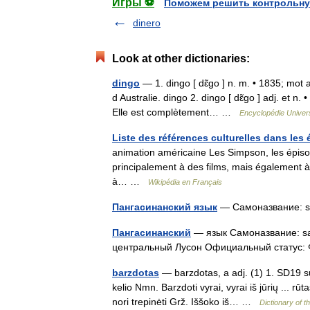
Игры ⚽
Поможем решить контрольну
dinero
Look at other dictionaries:
dingo
— 1. dingo [ dɛ̃go ] n. m. • 1835; mot
d Australie. dingo 2. dingo [ dɛ̃go ] adj. et n.
Elle est complètement… …
Encyclopédie Univers
Liste des références culturelles dans le
animation américaine Les Simpson, les épiso
principalement à des films, mais également à
à… …
Wikipédia en Français
Пангасинанский язык
— Самоназвание: s
Пангасинанский
— язык Самоназвание: sa
центральный Лусон Официальный статус:
barzdotas
— barzdotas, a adj. (1) 1. SD19 su
kelio Nmn. Barzdoti vyrai, vyrai iš jūrių ... r
nori trepinėti Grž. Iššoko iš… …
Dictionary of 