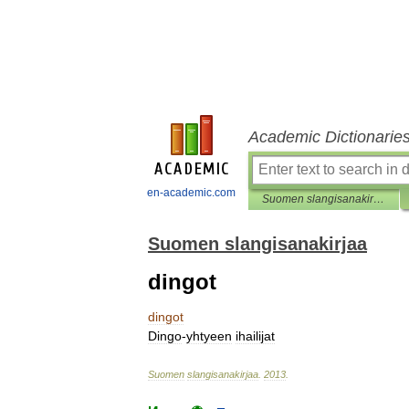
Academic Dictionarie
en-academic.com
Suomen slangisanakirjaa
Suomen slangisanakirjaa
dingot
dingot
Dingo
-
yhtyeen
ihailijat
Suomen
slangisanakirjaa
.
2013
.