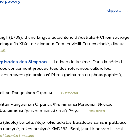
ю работу
dippaa
 angl. (1789), d une langue autochtone d Australie ♦ Chien sauvage
 • dingot fin XIXe; de dingue ♦ Fam. et vieilli Fou. ⇒ cinglé, dingue.
elle
s épisodes des Simpson
— Le logo de la série. Dans la série d
des contiennent presque tous des références culturelles,
 des œuvres picturales célèbres (peintures ou photographies),
alitan Pangasinan Страны …
Википедия
litan Pangasinan Страны: Филиппины Регионы: Илокос,
 Филиппины (региональный язык) Регул …
Википедия
 (didele) barzda: Atėjo tokis aukštas barzdotas senis ir paklausė
ūtas numynė, rožes nuskynė KlvD292. Seni, jauni ir barzdoti – visi
the Lithuanian Language