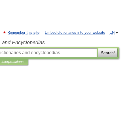
Remember this site
Embed dictionaries into your website
EN
s and Encyclopedias
Search!
Interpretations