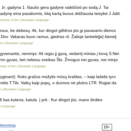
 žr. gadyna 1: Išaušo gera gadynė vaikščioti po sodą J. Tai
gadynę eina pasakomis, kitą kartą buvus didžiausia teisybė J.Jabl.
tionary of the Lithuanian Language
viesus, be debesų: Ak, kur dingot giẽdros jūs gi pavasario dienos
.Dov. Vakaras buvo ramus, giedras rš. Žalioje lankelė[je] šienelį
the Lithuanian Language
 gyvenantis, nemiręs: Aš regiu jį gyvą, vedantį minias į kovą S.Nėr.
umo gyvas, bet nebesu sveikas Šts. Žmogus nei gyvas, nei miręs
onary of the Lithuanian Language
 (lyginant): Koks gražus mažytis mūsų kraštas, – kaip lašelis tyro
rėtis T.Tilv. Vaikų kaip pupų, o duonos nė plutos LTR. Rugiai da
he Lithuanian Language
kas kutena, katula. | prk.: Kur dingot jūs, mano širdies
an Language
Advertising
18+