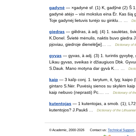
gadynė
— ×gadynė sf. (1) K, gadỹnė (2) Š 1.
gadynė atėjo – visi mokslus eina Ėr. Kas šią 
Toje gadynėj lietuvis turėjo su ginklu… …
Dic
giedras
— giẽdras, à adj. (4) 1. saulėtas, š
K.Donel. Švietė mėnulis, naktis buvo giedra J
pjoviau, giedroje dienelė[je]… …
Dictionary of 
gyvas
— gyvas, à adj. (3) 1. turintis gyvybę,
Likau gyvas, sveikas ir džiaugiuos Dbk. Gyv
S.Dauk. Mano motyna dar gyvà K.… …
Dicti
kaip
— 3 kaĩp conj. 1. tarytum, it, lyg; kaipo
gintaro S.Nėr. Puvėsių sienos su skylėm kaip 
kaip nebuvo (neprasti) Pc.… …
Dictionary of t
kutentojas
— 1 kutentojas, a smob. (1); L726 
kutentojos? J.Paukš …
Dictionary of the Lithuani
© Academic, 2000-2026
Contact us:
Technical Support
,